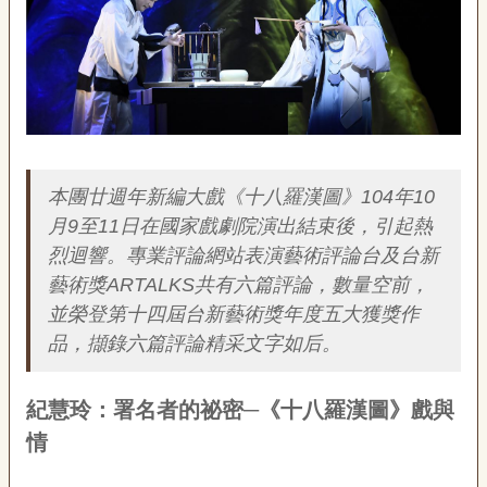
出
回
顧
後
台
簡介
探
索
本團廿週年新編大戲《十八羅漢圖》104年10
月9至11日在國家戲劇院演出結束後，引起熱
節
烈迴響。專業評論網站表演藝術評論台及台新
目
單
藝術獎ARTALKS共有六篇評論，數量空前，
與
並榮登第十四屆台新藝術獎年度五大獲獎作
出
品，擷錄六篇評論精采文字如后。
版
品
紀慧玲：署名者的祕密─《十八羅漢圖》戲與
國
情
光
藝