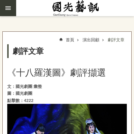
跳到主要內容區塊
進
階
搜
尋
首頁
演出回顧
劇評文章
劇評文章
京
聲
《十八羅漢圖》劇評擷選
藝
綻
文：國光劇團 彙整
圖：國光劇團
國
點擊數：4222
光
家
庭
演