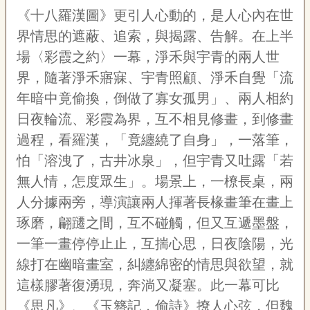
訊
《十八羅漢圖》更引人心動的，是人心內在世
界情思的遮蔽、追索，與揭露、告解。在上半
6
6
場〈彩霞之約〉一幕，淨禾與宇青的兩人世
~
界，隨著淨禾寤寐、宇青照顧、淨禾自覺「流
9
4
年暗中竟偷換，倒做了寡女孤男」、兩人相約
期
國
日夜輪流、彩霞為界，互不相見修畫，到修畫
光
過程，看羅漢，「竟纏繞了自身」，一落筆，
藝
怕「溶洩了，古井冰泉」，但宇青又吐露「若
訊
無人情，怎度眾生」。場景上，一橑長桌，兩
6
5
人分據兩旁，導演讓兩人揮著長椽畫筆在畫上
期
琢磨，翩躚之間，互不碰觸，但又互遞墨盤，
以
前
一筆一畫停停止止，互揣心思，日夜陰陽，光
國
線打在幽暗畫室，糾纏綿密的情思與欲望，就
光
這樣膠著復湧現，奔淌又凝塞。此一幕可比
藝
訊
《思凡》、《玉簪記．偷詩》撩人心弦，但魏