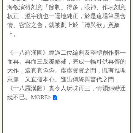
海敏演得刻意「節制」得多，眼神、作表刻意
網
站
板正，溫宇航也一逕地純正，於是這場筆墨含
導
情、密室之會，就被劃止於「清與欲」意象
覽
上。
F
a
c
《十八羅漢圖》經過二位編劇及整體創作群一
e
b
而再、再而三反覆修補，完成一幅可供再傳的
o
大作，這真真偽偽、虛虛實實之間，既有推理
o
k
意趣，又直指本心。進出傳統與當代之間，
R
《十八羅漢圖》實令人玩味再三，情韻綿緲迂
S
繞不已。
MORE>
S