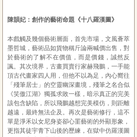
陳韻妃：創作的藝術命題《十八羅漢圖》
本戲觸及幾個藝術層面，首先市場，文風薈萃
墨哲城，藝術品如貨物稱斤論兩喊價出售，對
於藝術的了解不在價值，而是價錢，誠然反
諷。其次境界，古畫買賣行家赫飛鵬，一手能
頂古代畫家四人用，但他不以為足，內心嚮往
「殘筆居士」的空靈幽深畫境，殘筆之名合似
《笑傲江湖》獨孤求敗一樣，暗示真正的完美
該包含缺陷，所以飛鵬越想完美模仿，則距離
越遠，最終無法企及。再次是藝術修行，這不
單是淨禾以女尼身姿卻心罣藝術的外顯形象，
更指其徒宇青下山後的歷練，在獄中仿羅漢圖