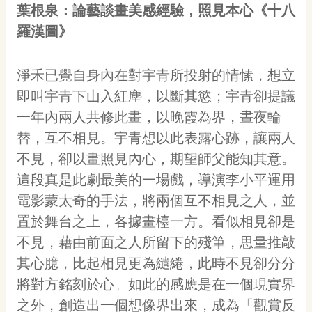
葉根泉：論藝談畫美感經驗，照見本心《十八
羅漢圖》
淨禾已覺自身內在對宇青所投射的情愫，想立
即叫宇青下山入紅塵，以斷其慾；宇青卻提議
一年內兩人共修此畫，以晚霞為界，晝夜輪
替，互不相見。宇青想以此表露心跡，讓兩人
不見，卻以畫照見內心，期望師父能知其意。
這段真是此劇最美的一場戲，導演李小平運用
電影蒙太奇的手法，將兩個互不相見之人，並
置於舞台之上，各據畫檯一方。看似相見卻是
不見，藉由前面之人所留下的殘筆，思量推敲
其心臆，比起相見更為繾綣，此時不見卻分分
將對方銘刻於心。如此的感應是在一個現實界
之外，創造出一個想像界出來，成為「觀賞反