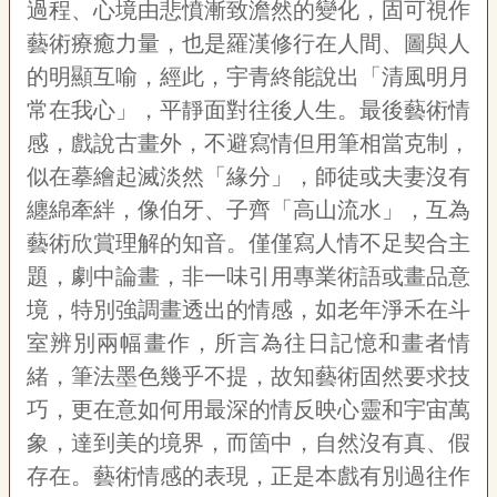
過程、心境由悲憤漸致澹然的變化，固可視作
藝術療癒力量，也是羅漢修行在人間、圖與人
的明顯互喻，經此，宇青終能說出「清風明月
常在我心」，平靜面對往後人生。最後藝術情
感，戲說古畫外，不避寫情但用筆相當克制，
似在摹繪起滅淡然「緣分」，師徒或夫妻沒有
纏綿牽絆，像伯牙、子齊「高山流水」，互為
藝術欣賞理解的知音。僅僅寫人情不足契合主
題，劇中論畫，非一味引用專業術語或畫品意
境，特別強調畫透出的情感，如老年淨禾在斗
室辨別兩幅畫作，所言為往日記憶和畫者情
緒，筆法墨色幾乎不提，故知藝術固然要求技
巧，更在意如何用最深的情反映心靈和宇宙萬
象，達到美的境界，而箇中，自然沒有真、假
存在。藝術情感的表現，正是本戲有別過往作